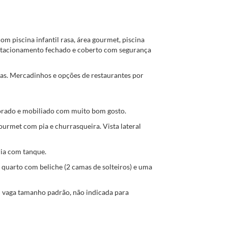
m piscina infantil rasa, área gourmet, piscina
 estacionamento fechado e coberto com segurança
as. Mercadinhos e opções de restaurantes por
orado e mobiliado com muito bom gosto.
urmet com pia e churrasqueira. Vista lateral
ria com tanque.
quarto com beliche (2 camas de solteiros) e uma
 vaga tamanho padrão, não indicada para