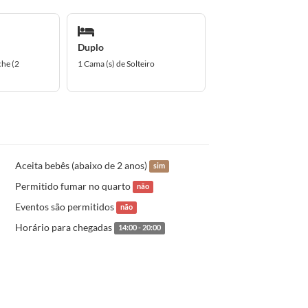
Duplo
che (2
1 Cama (s) de Solteiro
Aceita bebês (abaixo de 2 anos)
sim
Permitido fumar no quarto
não
Eventos são permitidos
não
Horário para chegadas
14:00 - 20:00