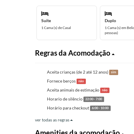
Suíte
Duplo
1 Cama (s) de Casal
1 Cama (s) em Beli
pessoas)
Regras da Acomodação
Aceita crianças (de 2 até 12 anos)
sim
Fornece berços
não
Aceita animais de estimação
não
Horario de silêncio
22:00 - 7:00
Horário para checkout
6:00 - 10:00
ver todas as regras
Amenities da acomodação